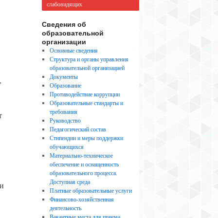
слабовидящих
Сведения об
образовательной
организации
Основные сведения
Структура и органы управления
образовательной организацией
Документы
,
Образование
Противодействие коррупции
Образовательные стандарты и
требования
т
Руководство
Педагогический состав
Стипендии и меры поддержки
обучающихся
Материально-техническое
обеспечение и оснащенность
образовательного процесса.
Доступная среда
 и
Платные образовательные услуги
Финансово-хозяйственная
деятельность
Вакантные места для приема