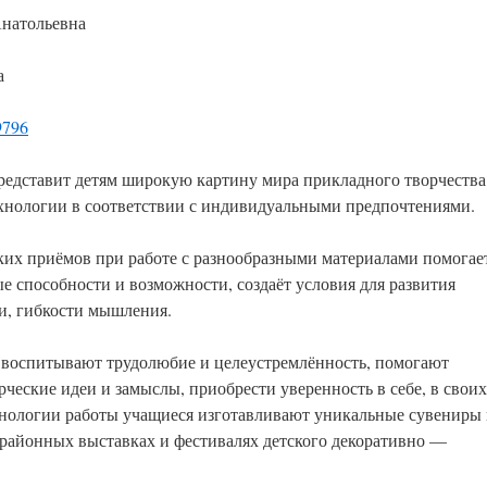
Анатольевна
а
9796
едставит детям широкую картину мира прикладного творчества
хнологии в соответствии с индивидуальными предпочтениями.
их приёмов при работе с разнообразными материалами помогае
ые способности и возможности, создаёт условия для развития
и, гибкости мышления.
 воспитывают трудолюбие и целеустремлённость, помогают
ческие идеи и замыслы, приобрести уверенность в себе, в своих
хнологии работы учащиеся изготавливают уникальные сувениры
 районных выставках и фестивалях детского декоративно —