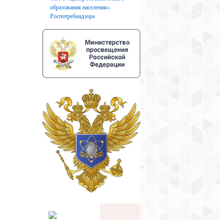
образования населения»
Роспотребнадзора