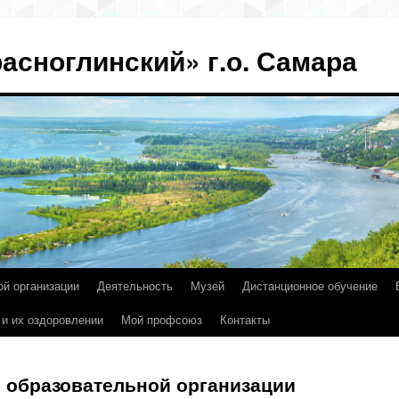
асноглинский» г.о. Самара
ой организации
Деятельность
Музей
Дистанционное обучение
 и их оздоровлении
Мой профсоюз
Контакты
в образовательной организации