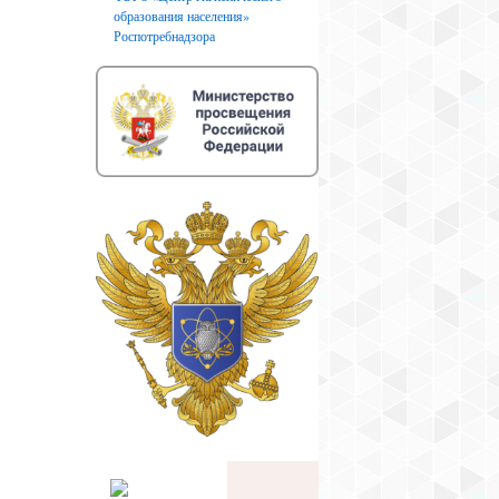
образования населения»
Роспотребнадзора