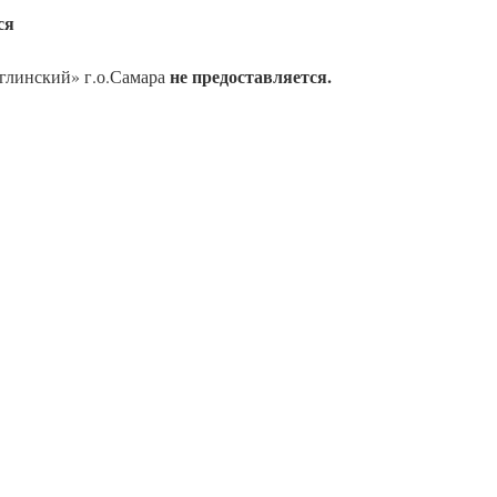
ся
не предоставляется.
линский» г.о.Самара