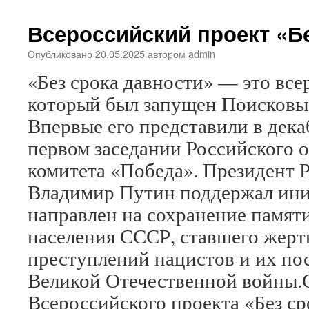
Мы
сильне
Всероссийский проект «Б
когда
#МЫВ
Опубликовано
20.05.2025
автором
admin
«Без срока давности» — это все
который был запущен Поисковы
Впервые его представили в декаб
первом заседании Российского 
комитета «Победа». Президент 
Владимир Путин поддержал ини
направлен на сохранение памят
населения СССР, ставшего жер
преступлений нацистов и их по
Великой Отечественной войны.С
Всероссийского проекта «Без ср