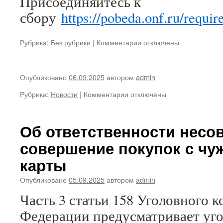
Присоединяйтесь к
сбору
https://pobeda.onf.ru/requi
к
Рубрика:
Без рубрики
|
Комментарии
отключены
записи
Всё
для
Опубликовано
06.09.2025
автором
admin
Победы!
к
Рубрика:
Новости
|
Комментарии
отключены
записи
Об ответственности несо
совершение покупок с чу
карты
Опубликовано
05.09.2025
автором
admin
Часть 3 статьи 158 Уголовного 
Федерации предусматривает уг