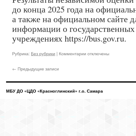
до конца 2025 года на официаль
а также на официальном сайте 
информации о государственных
учреждениях https://bus.gov.ru.
к
Рубрика:
Без рубрики
|
Комментарии
отключены
записи
Приглашаем
←
Предыдущие записи
принять
участие
в
независимой
МБУ ДО «ЦДО «Красноглинский» г.о. Самара
оценке