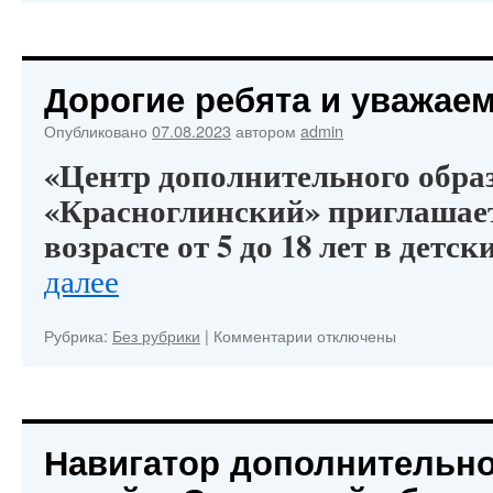
Добро
пожаловать!
Дорогие ребята и уважае
Опубликовано
07.08.2023
автором
admin
«Центр дополнительного обра
«Красноглинский» приглашает
возрасте от 5 до 18 лет в детс
далее
к
Рубрика:
Без рубрики
|
Комментарии
отключены
записи
Дорогие
ребята
и
уважаемые
Навигатор дополнительно
родители!