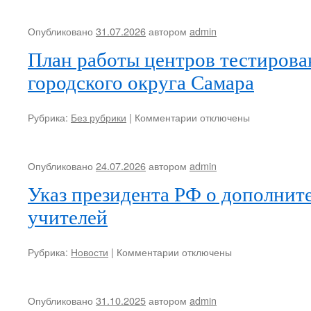
дополнительного
образования
Опубликовано
31.07.2026
автором
admin
детей
в
План работы центров тестирова
Самарской
городского округа Самара
области
к
Рубрика:
Без рубрики
|
Комментарии
отключены
записи
Опубликовано
24.07.2026
автором
admin
Указ президента РФ о дополнит
учителей
к
Рубрика:
Новости
|
Комментарии
отключены
записи
Опубликовано
31.10.2025
автором
admin