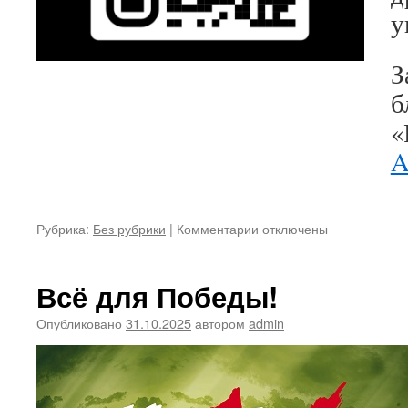
у
З
б
«
A
к
Рубрика:
Без рубрики
|
Комментарии
отключены
записи
Всё для Победы!
Опубликовано
31.10.2025
автором
admin