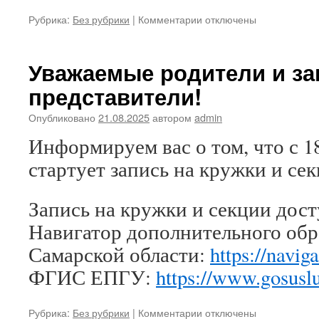
к
Рубрика:
Без рубрики
|
Комментарии
отключены
записи
Об
ответственности
Уважаемые родители и з
несовершеннолетних
представители!
за
совершение
Опубликовано
21.08.2025
автором
admin
покупок
с
Информируем вас о том, что с 18
чужой
банковской
стартует запись на кружки и се
карты
Запись на кружки и секции дост
Навигатор дополнительного обр
Самарской области:
https://naviga
ФГИС ЕПГУ:
https://www.gosusl
к
Рубрика:
Без рубрики
|
Комментарии
отключены