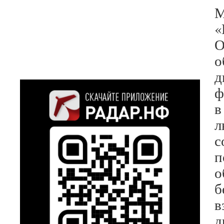
М
«
О
о
д
ф
в
л
с
п
о
б
в
д