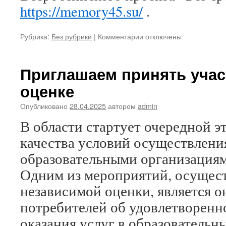
https://memory45.su/
.
к
Рубрика:
Без рубрики
|
Комментарии
отключены
записи
Всероссийский
проект
Приглашаем принять учас
«Без
оценке
срока
давности»
Опубликовано
28.04.2025
автором
admin
В области стартует очередной э
качества условий осуществлени
образовательными организациям
Одним из мероприятий, осущес
независимой оценки, является 
потребителей об удовлетворенн
оказания услуг в образовательн