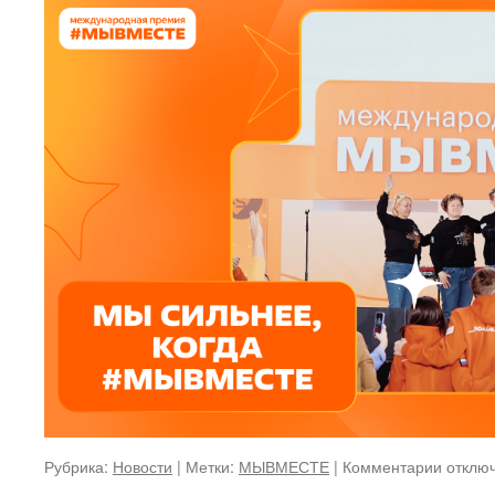
к
Рубрика:
Новости
|
Метки:
МЫВМЕСТЕ
|
Комментарии
отклю
записи