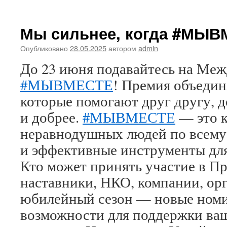
записи
Уважаемые
родители
Мы сильнее, когда #МЫ
и
законные
Опубликовано
28.05.2025
автором
admin
представители!
До 23 июня подавайтесь на М
#МЫВМЕСТЕ
! Премия объедин
которые помогают друг другу, 
и добрее.
#МЫВМЕСТЕ
— это 
неравнодушных людей по всему
и эффективные инструменты для
Кто может принять участие в П
наставники, НКО, компании, орг
юбилейный сезон — новые номи
возможности для поддержки ва