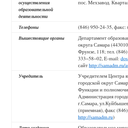
пос. Мехзавод. Квартал
осуществления
образовательной
деятельности
(846) 950-24-35, факс:
Телефоны
Департамент образова
Вышестоящие органы
округа Самара (443010, 
Фрунзе, 118; тел. (846
333−58−02, E-mail:
do
сайт
http://samadm.ru/a
Учредителем Центра я
Учредитель
городской округ Самар
Функции и полномочия
Администрация городс
г.Самара, ул.Куйбышева
(приемная), факс (846
http://samadm.ru
)
Образовательное учреж
Дата создания