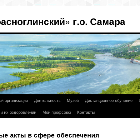
асноглинский» г.о. Самара
ой организации
Деятельность
Музей
Дистанционное обучение
 и их оздоровлении
Мой профсоюз
Контакты
е акты в сфере обеспечения