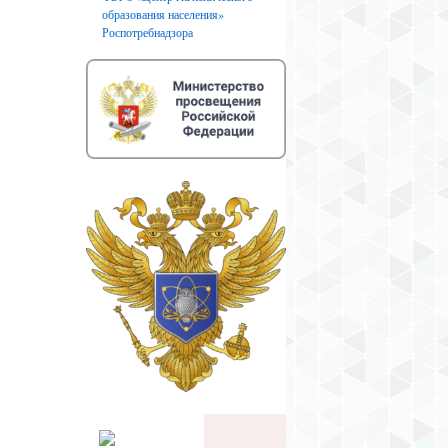
образования населения»
Роспотребнадзора