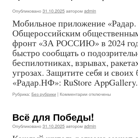
Опубликовано
31.10.2025
автором
admin
Мобильное приложение «Радар.
Общероссийским общественны
фронт «ЗА РОССИЮ» в 2024 го
быстро сообщать о подозритель
беспилотниках, взрывах, ракет
угрозах. Защитите себя и своих 
«Радар.НФ»: RuStore AppGallery.
к
Рубрика:
Без рубрики
|
Комментарии
отключены
записи
Всё для Победы!
Опубликовано
31.10.2025
автором
admin