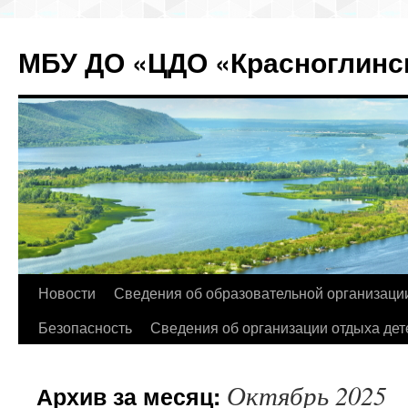
МБУ ДО «ЦДО «Красноглинск
Перейти
Новости
Сведения об образовательной организаци
к
Безопасность
Сведения об организации отдыха дет
содержимому
Октябрь 2025
Архив за месяц: