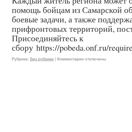
Каждый житель региона может 
помощь бойцам из Самарской о
боевые задачи, а также поддер
прифронтовых территорий, пост
Присоединяйтесь к
сбору https://pobeda.onf.ru/requi
к
Рубрика:
Без рубрики
|
Комментарии
отключены
записи
Всё
для
Победы!