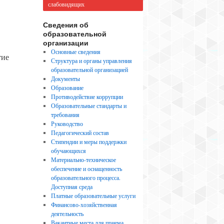
слабовидящих
Сведения об
образовательной
организации
Основные сведения
тие
Структура и органы управления
образовательной организацией
Документы
Образование
Противодействие коррупции
Образовательные стандарты и
требования
Руководство
Педагогический состав
Стипендии и меры поддержки
обучающихся
Материально-техническое
обеспечение и оснащенность
образовательного процесса.
Доступная среда
Платные образовательные услуги
Финансово-хозяйственная
деятельность
Вакантные места для приема