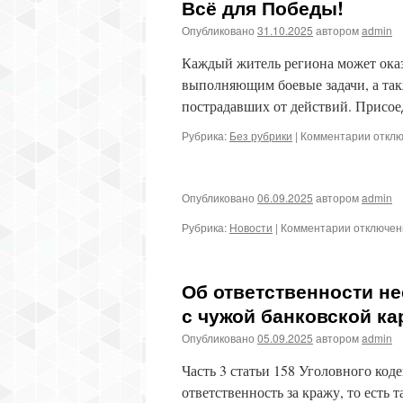
Всё для Победы!
Опубликовано
31.10.2025
автором
admin
Каждый житель региона может ока
выполняющим боевые задачи, а та
пострадавших от действий. Присоедин
к
Рубрика:
Без рубрики
|
Комментарии
откл
запис
Всё
для
Опубликовано
06.09.2025
автором
admin
Побед
к
Рубрика:
Новости
|
Комментарии
отключе
записи
Об ответственности н
с чужой банковской ка
Опубликовано
05.09.2025
автором
admin
Часть 3 статьи 158 Уголовного ко
ответственность за кражу, то есть