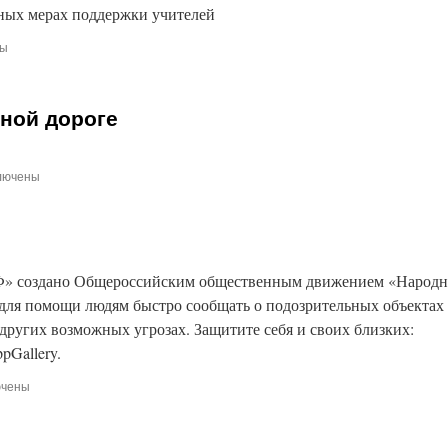
ных мерах поддержки учителей
ны
зной дороге
лючены
си
пасность
езной
ге
Ф» создано Общероссийским общественным движением «Народ
ля помощи людям быстро сообщать о подозрительных объектах
 других возможных угрозах. Защитите себя и своих близких:
pGallery.
ючены
и