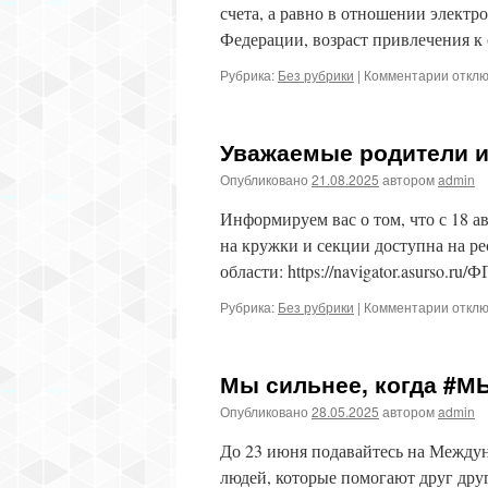
счета, а равно в отношении элект
Федерации, возраст привлечения к
к
Рубрика:
Без рубрики
|
Комментарии
откл
запис
Об
ответ
Уважаемые родители и
несов
за
Опубликовано
21.08.2025
автором
admin
совер
покуп
Информируем вас о том, что с 18 ав
с
на кружки и секции доступна на р
чужой
области: https://navigator.asurso.ru
банко
карты
к
Рубрика:
Без рубрики
|
Комментарии
откл
запис
Уважа
родит
Мы сильнее, когда #
и
закон
Опубликовано
28.05.2025
автором
admin
предс
До 23 июня подавайтесь на Меж
людей, которые помогают друг др