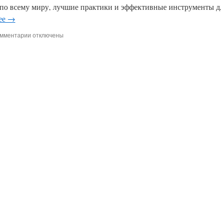
о всему миру, лучшие практики и эффективные инструменты д
ее
→
к
мментарии
отключены
записи
Мы
сильнее,
когда
#МЫВМЕСТЕ