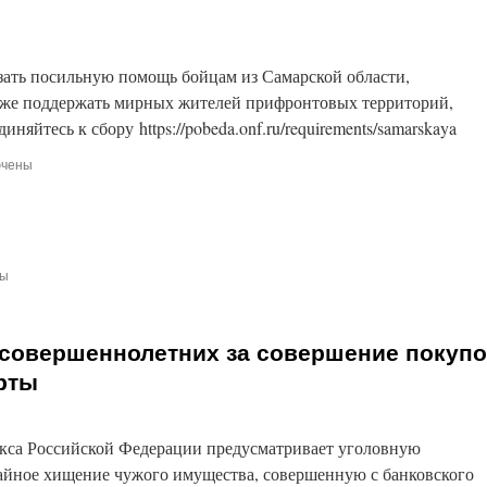
зать посильную помощь бойцам из Самарской области,
кже поддержать мирных жителей прифронтовых территорий,
яйтесь к сбору https://pobeda.onf.ru/requirements/samarskaya
ючены
и
ы!
ны
есовершеннолетних за совершение покупо
рты
декса Российской Федерации предусматривает уголовную
 тайное хищение чужого имущества, совершенную с банковского