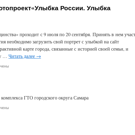
топроект«Улыбка России. Улыбка
инства» проходит с 9 июля по 20 сентября. Принять в нем учас
тия необходимо загрузить свой портрет с улыбкой на сайт
рактивной карте города, связанные с историей своей семьи, и
ту …
Читать далее
→
ючены
и
ациональный
роект«Улыбка
.
а
 комплекса ГТО городского округа Самара
тва»
ючены
и