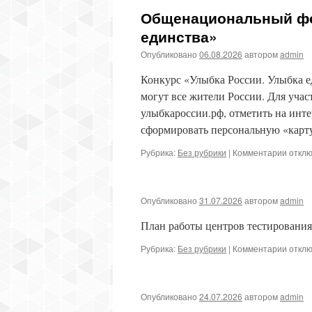
Общенациональный фо
единства»
Опубликовано
06.08.2026
автором
admin
Конкурс «Улыбка России. Улыбка ед
могут все жители России. Для учас
улыбкароссии.рф, отметить на инте
сформировать персональную «кар
к
Рубрика:
Без рубрики
|
Комментарии
откл
запис
Общен
фотоп
Опубликовано
31.07.2026
автором
admin
России
Улыбк
План работы центров тестирования
единс
к
Рубрика:
Без рубрики
|
Комментарии
откл
запис
Опубликовано
24.07.2026
автором
admin