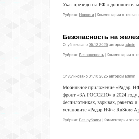
Указ президента РФ о дополнитель
к
Рубрика:
Новости
|
Комментарии
отключе
записи
Безопасность на желе
Опубликовано
05.12.2025
автором
admin
к
Рубрика:
Безопасность
|
Комментарии
отк
запи
Безо
на
Опубликовано
31.10.2025
автором
admin
жел
доро
Мобильное приложение «Радар. Н
фронт «ЗА РОССИЮ» в 2024 году д
беспилотниках, взрывах, ракетах и
установите «Радар.НФ»: RuStore Ap
к
Рубрика:
Без рубрики
|
Комментарии
откл
запис