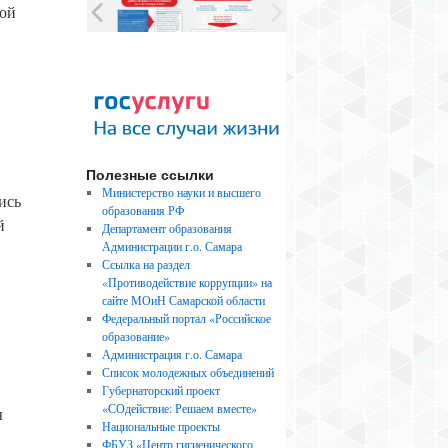
кой
Полезные ссылки
Министерство науки и высшего
ись
образования РФ
й
Департамент образования
Администрации г.о. Самара
Ссылка на раздел
«Противодействие коррупции» на
сайте МОиН Самарской области
Федеральный портал «Российское
образование»
Администрация г.о. Самара
Список молодежных объединений
Губернаторский проект
«СОдействие: Решаем вместе»
ы
Национальные проекты
ФБУЗ «Центр гигиенического