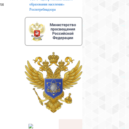
ля
образования населения»
Роспотребнадзора