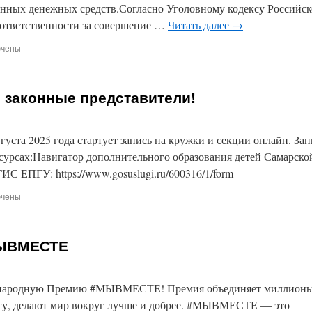
ронных денежных средств.Согласно Уголовному кодексу Российс
 ответственности за совершение …
Читать далее
→
ючены
и
ственности
 законные представители!
ершеннолетних
шение
ок
густа 2025 года стартует запись на кружки и секции онлайн. Зап
есурсах:Навигатор дополнительного образования детей Самарско
/ФГИС ЕПГУ: https://www.gosuslugi.ru/600316/1/form
вской
ючены
и
емые
ели
МЫВМЕСТЕ
ные
тавители!
дународную Премию #МЫВМЕСТЕ! Премия объединяет миллион
угу, делают мир вокруг лучше и добрее. #МЫВМЕСТЕ — это