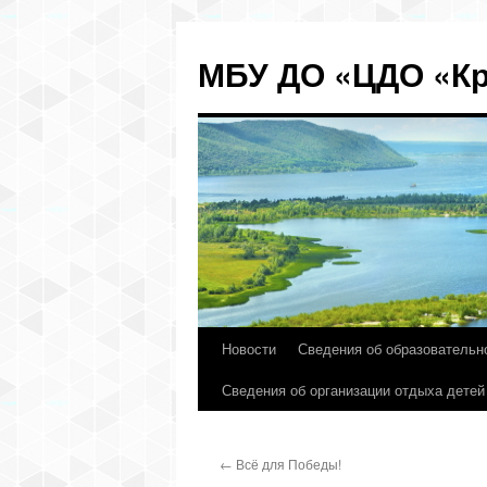
МБУ ДО «ЦДО «Кр
Новости
Сведения об образовательн
Перейти
Сведения об организации отдыха детей
к
содержимому
←
Всё для Победы!