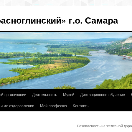
асноглинский» г.о. Самара
ой организации
Деятельность
Музей
Дистанционное обучение
 и их оздоровлении
Мой профсоюз
Контакты
Безопасность на железной дор