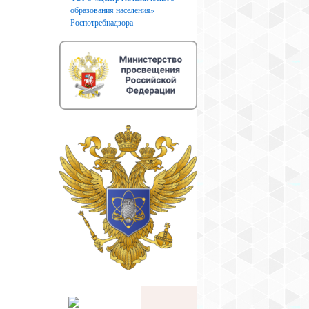
образования населения»
Роспотребнадзора