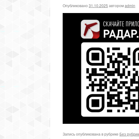
Опубликовано
31.10.2025
автором
admin
Запись опубликована в рубрике
Без рубри