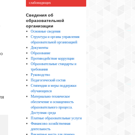
слабовидящих
Сведения об
образовательной
а
организации
Основные сведения
Структура и органы управления
образовательной организацией
Документы
го
Образование
Противодействие коррупции
Образовательные стандарты и
требования
Руководство
Педагогический состав
Стипендии и меры поддержки
обучающихся
ля
Материально-техническое
обеспечение и оснащенность
образовательного процесса.
Доступная среда
Платные образовательные услуги
Финансово-хозяйственная
деятельность
Вакантные места для приема