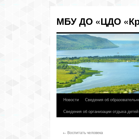
МБУ ДО «ЦДО «Кр
Новости
Сведения об образовательн
Перейти
Сведения об организации отдыха детей
к
содержимому
←
Воспитать человека