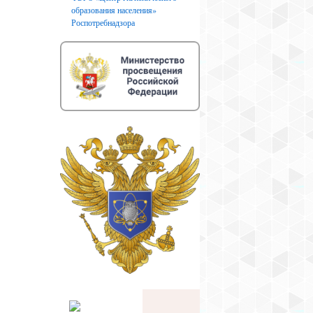
образования населения»
Роспотребнадзора