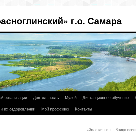
асноглинский» г.о. Самара
ой организации
Деятельность
Музей
Дистанционное обучение
 и их оздоровлении
Мой профсоюз
Контакты
«Золотая волшебница осе