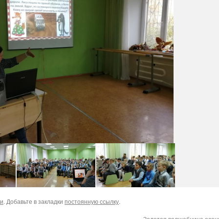
ки
. Добавьте в закладки
постоянную ссылку
.
«Золотая волшебница осе