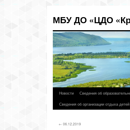
МБУ ДО «ЦДО «Кр
Новости
Сведения об образовательн
Перейти
Сведения об организации отдыха детей
к
содержимому
←
06.12.2019