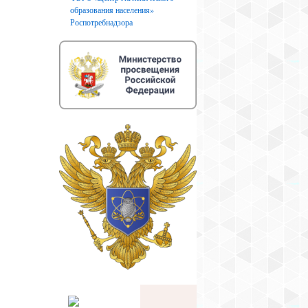
образования населения»
Роспотребнадзора