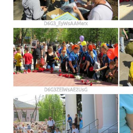
D6G3_EyWsAAMerx
D6G3ZElWsAE2UsG