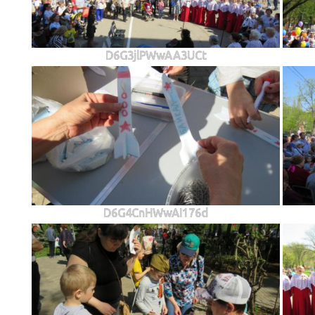
D6G3jlPWwAA3UCt
D6G4CnHWwAI176d