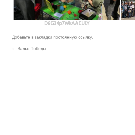
D6G34p7WkAACULY
Добавьте в закладки
постоянную ссылку
.
←
Вальс Победы