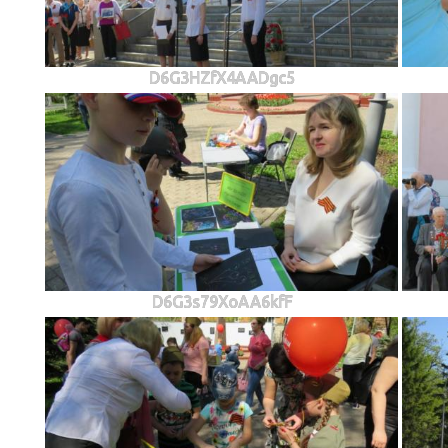
D6G3HZfX4AADgc5
D6G3s79XoAA6kfF