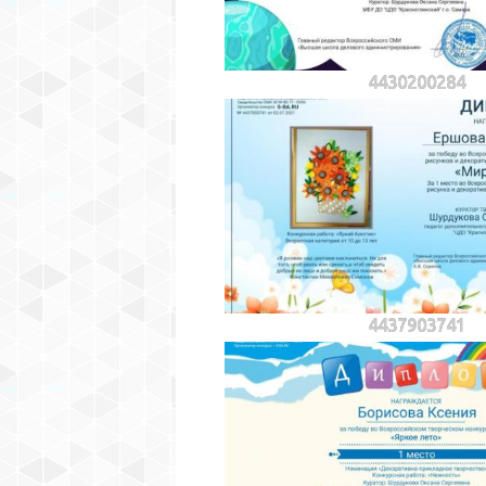
4430200284
4437903741