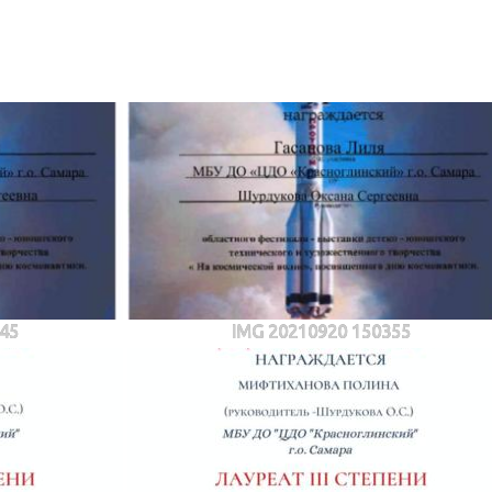
45
IMG 20210920 150355