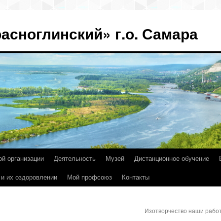
асноглинский» г.о. Самара
ой организации
Деятельность
Музей
Дистанционное обучение
 и их оздоровлении
Мой профсоюз
Контакты
Изотворчество наши раб