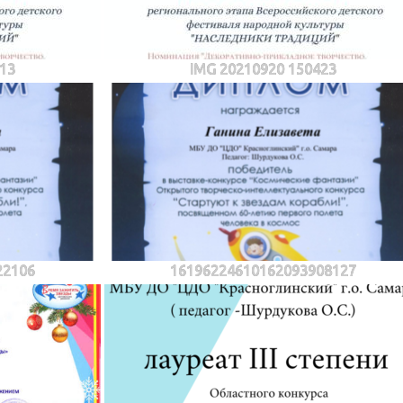
13
IMG 20210920 150423
22106
16196224610162093908127