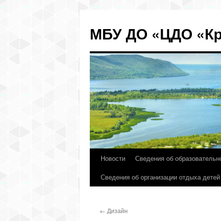
МБУ ДО «ЦДО «Кр
Новости
Сведения об образовательн
Перейти
Сведения об организации отдыха детей
к
содержимому
←
Дизайн