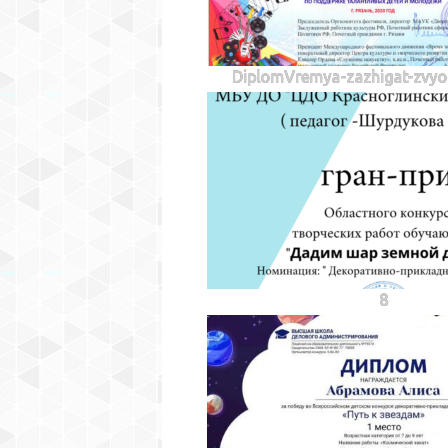
DiplomVremya-zazhigat-zvy
8