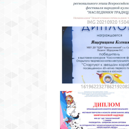
IMG 20210920 1504
161962232786219208