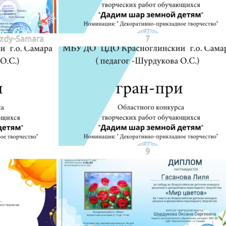
ozdy-Samara
7
9