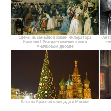
Сцены из семейной жизни императора
Авто
Николая I. Рождественская елка в
по
Аничковом дворце
Елка на Красной площади в Москве