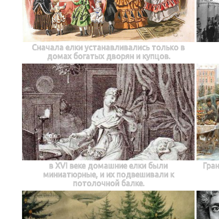
Сначала елки устанавливались только в
домах богатых дворян и купцов.
в XVI веке домашние елки были
Гра
миниатюрные, и их подвешивали к
потолочной балке.