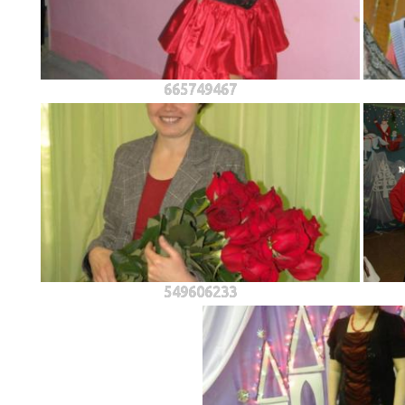
665749467
549606233