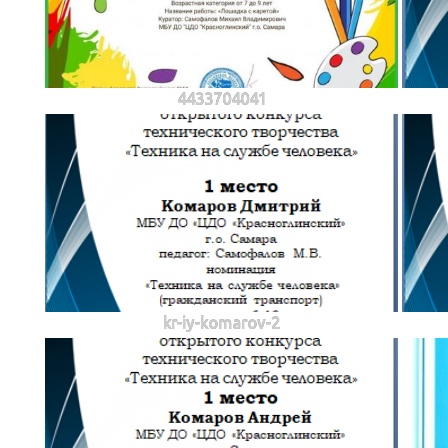
4433704041
kr-iy-komarov-2