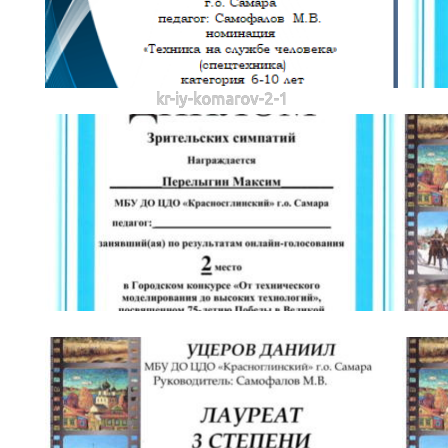
kr-iy-komarov-2-1