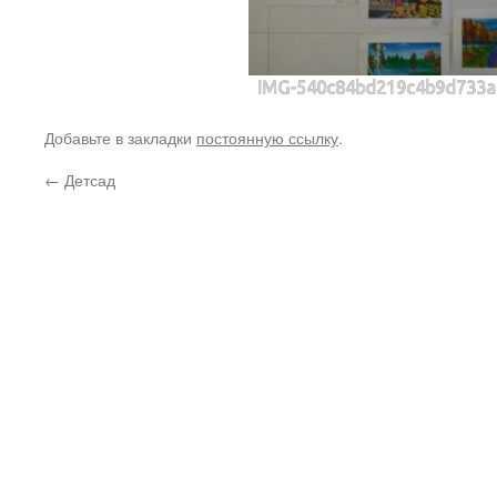
IMG-540c84bd219c4b9d733a
Добавьте в закладки
постоянную ссылку
.
←
Детсад