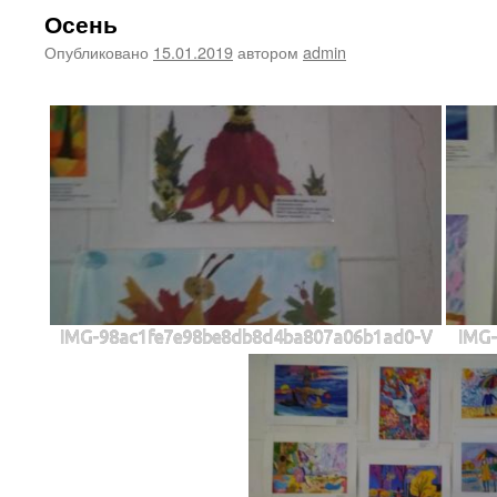
Осень
Опубликовано
15.01.2019
автором
admin
IMG-98ac1fe7e98be8db8d4ba807a06b1ad0-V
IMG-