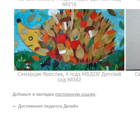
№210
Самарцев Ярослав, 4 года МБДОУ Детский
С
сад №362
Добавьте в закладки
постоянную ссылку
.
←
Достижения педагога Дизайн