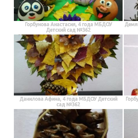
Горбунова Анастасия, 4 года МБДОУ
Демяш
Детский сад №362
Данилова Афина, 4 года МБДОУ Детский
Горб
сад №362