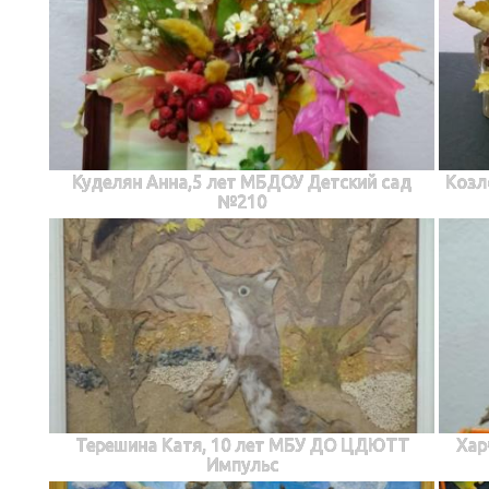
Куделян Анна,5 лет МБДОУ Детский сад
Козл
№210
Терешина Катя, 10 лет МБУ ДО ЦДЮТТ
Хар
Импульс