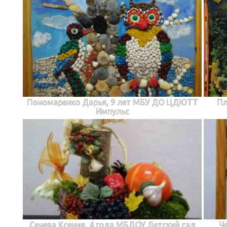
Пономаренко Дарья, 9 лет МБУ ДО ЦДЮТТ
Пл
Импульс
Сечева Ксения, 4 года МБДОУ Детский сад
Ч