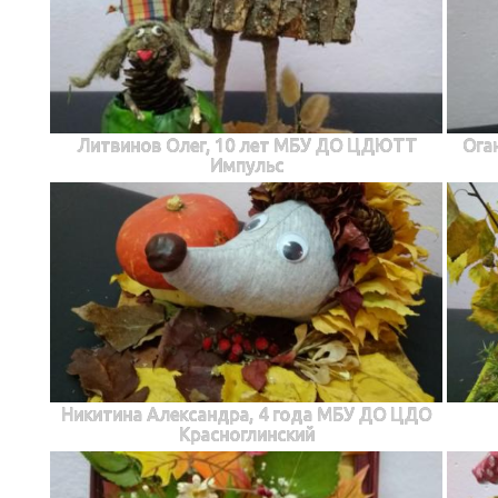
Литвинов Олег, 10 лет МБУ ДО ЦДЮТТ
Ога
Импульс
Никитина Александра, 4 года МБУ ДО ЦДО
Красноглинский