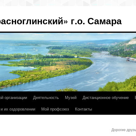
асноглинский» г.о. Самара
ой организации
Деятельность
Музей
Дистанционное обучение
 и их оздоровлении
Мой профсоюз
Контакты
Дорогие друз