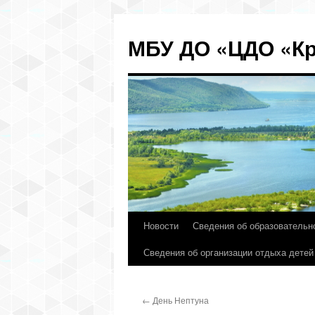
МБУ ДО «ЦДО «Кр
Новости
Сведения об образовательн
Перейти
Сведения об организации отдыха детей
к
содержимому
←
День Нептуна