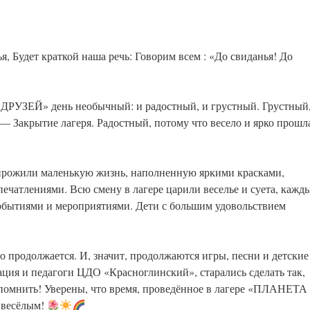
, Будет краткой наша речь: Говорим всем : «До свиданья! До
ДРУЗЕЙ» день необычный: и радостный, и грустный. Грустный
 — Закрытие лагеря. Радостный, потому что весело и ярко прошл
 прожили маленькую жизнь, наполненную яркими красками,
чатлениями. Всю смену в лагере царили веселье и суета, кажд
обытиями и мероприятиями. Дети с большим удовольствием
то продолжается. И, значит, продолжаются игры, песни и детские
ция и педагоги ЦДО «Красноглинский», старались сделать так,
помнить! Уверены, что время, проведённое в лагере «ПЛАНЕТА
 весёлым!