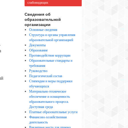
слабовидящих
Сведения об
образовательной
организации
Основные сведения
Структура и органы управления
образовательной организацией
,
Документы
а
Образование
Противодействие коррупции
Образовательные стандарты и
требования
Руководство
Педагогический состав
ый
Стипендии и меры поддержки
обучающихся
Материально-техническое
обеспечение и оснащенность
образовательного процесса.
Доступная среда
Платные образовательные услуги
Финансово-хозяйственная
деятельность
Вакантные места для приема