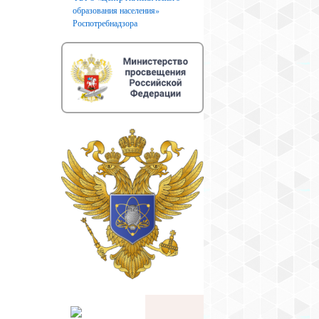
образования населения»
Роспотребнадзора