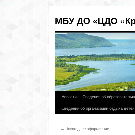
МБУ ДО «ЦДО «Кр
Новости
Сведения об образовательн
Перейти
Сведения об организации отдыха детей
к
содержимому
←
Новогоднее оформление