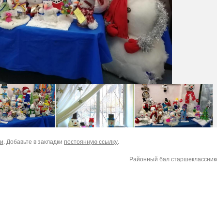
ки
. Добавьте в закладки
постоянную ссылку
.
Районный бал старшеклассни