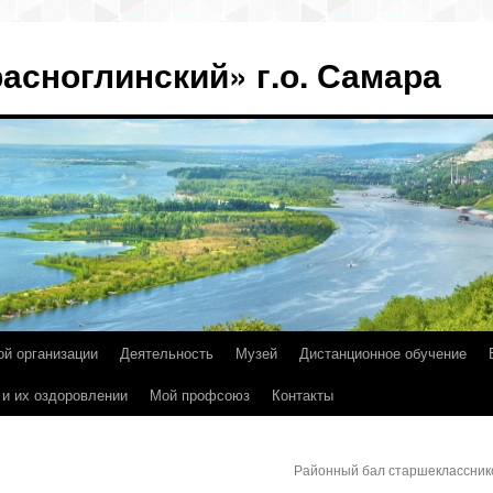
асноглинский» г.о. Самара
ой организации
Деятельность
Музей
Дистанционное обучение
 и их оздоровлении
Мой профсоюз
Контакты
Районный бал старшеклассни