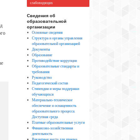
слабовидящих
Сведения об
образовательной
ад
организации
ого
Основные сведения
Структура и органы управления
образовательной организацией
Документы
Образование
Противодействие коррупции
ие
Образовательные стандарты и
требования
Руководство
Педагогический состав
Стипендии и меры поддержки
обучающихся
Материально-техническое
обеспечение и оснащенность
образовательного процесса.
Доступная среда
Платные образовательные услуги
Финансово-хозяйственная
деятельность
Вакантные места для приема