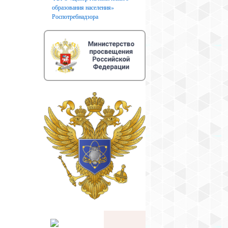
образования населения»
Роспотребнадзора