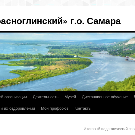
асноглинский» г.о. Самара
ой организации
Деятельность
Музей
Дистанционное обучение
 и их оздоровлении
Мой профсоюз
Контакты
Итоговый педагогический со