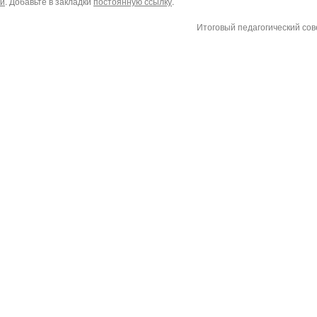
ки
. Добавьте в закладки
постоянную ссылку
.
Итоговый педагогический со