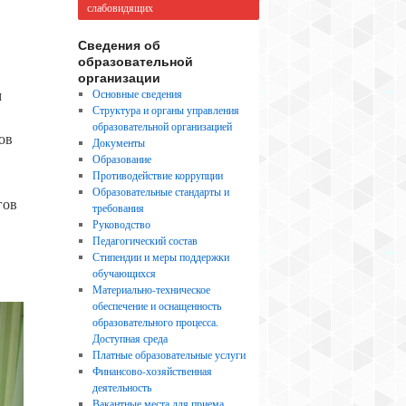
слабовидящих
Сведения об
образовательной
организации
м
Основные сведения
Структура и органы управления
образовательной организацией
ов
Документы
Образование
Противодействие коррупции
Образовательные стандарты и
гов
требования
Руководство
Педагогический состав
Стипендии и меры поддержки
обучающихся
Материально-техническое
обеспечение и оснащенность
образовательного процесса.
Доступная среда
Платные образовательные услуги
Финансово-хозяйственная
деятельность
Вакантные места для приема