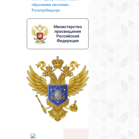
образования населения»
Роспотребнадзора