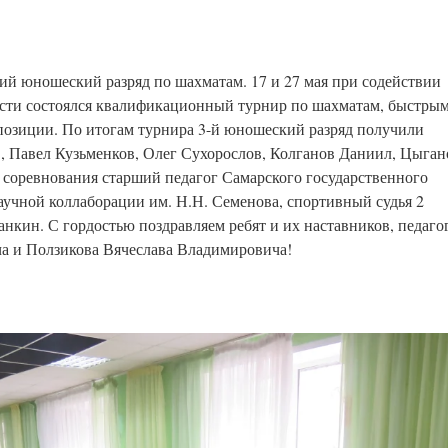
ий юношеский разряд по шахматам. 17 и 27 мая при содействии
сти состоялся квалификационный турнир по шахматам, быстры
позиции. По итогам турнира 3-й юношеский разряд получили
, Павел Кузьменков, Олег Сухорослов, Колганов Даниил, Цыган
 соревнования старший педагог Самарского государственного
аучной коллаборации им. Н.Н. Семенова, спортивный судья 2
нкин. С гордостью поздравляем ребят и их наставников, педаго
а и Ползикова Вячеслава Владимировича!