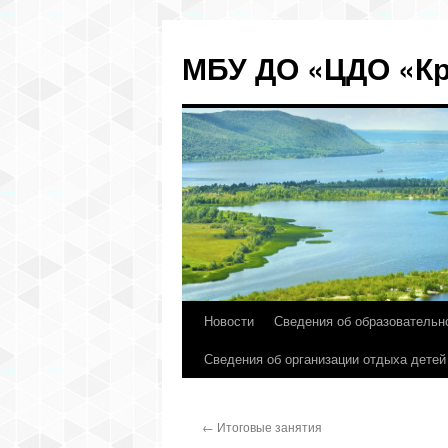
МБУ ДО «ЦДО «Кр
Новости
Сведения об образовательн
Перейти
Сведения об организации отдыха детей
к
содержимому
←
Итоговые занятия