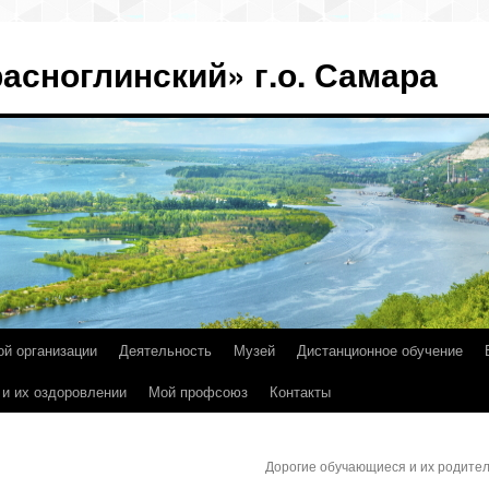
асноглинский» г.о. Самара
ой организации
Деятельность
Музей
Дистанционное обучение
 и их оздоровлении
Мой профсоюз
Контакты
Дорогие обучающиеся и их родите