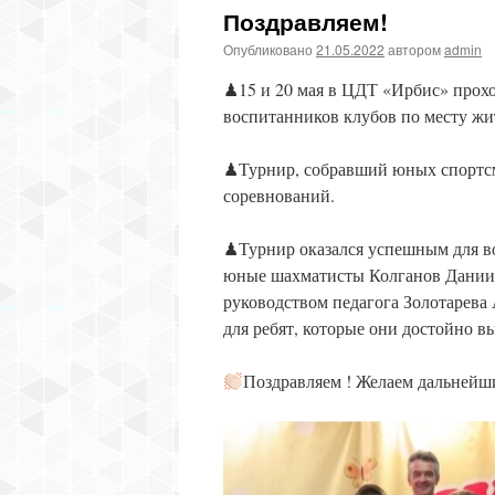
Поздравляем!
Опубликовано
21.05.2022
автором
admin
♟15 и 20 мая в ЦДТ «Ирбис» прохо
воспитанников клубов по месту жит
♟Турнир, собравший юных спортсмен
соревнований.
♟Турнир оказался успешным для в
юные шахматисты Колганов Даниил
руководством педагога Золотарева
для ребят, которые они достойно в
Поздравляем ! Желаем дальней