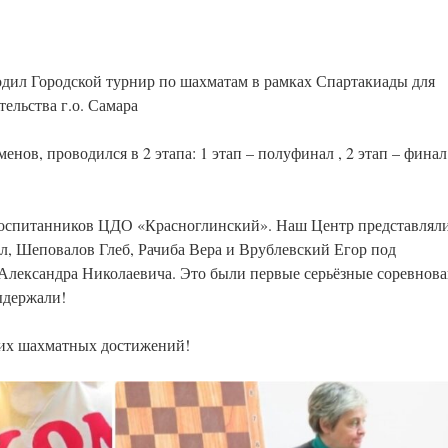
дил Городской турнир по шахматам в рамках Спартакиады для
ельства г.о. Самара
ов, проводился в 2 этапа: 1 этап – полуфинал , 2 этап – финал
оспитанников ЦДО «Красноглинский». Наш Центр представлял
, Шеповалов Глеб, Рачиба Вера и Врублевский Егор под
 Александра Николаевича. Это были первые серьёзные соревнов
ыдержали!
ших шахматных достижений!