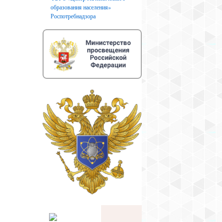
образования населения»
Роспотребнадзора