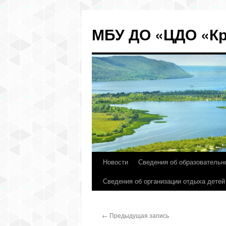
МБУ ДО «ЦДО «Кр
Новости
Сведения об образовательн
Перейти
Сведения об организации отдыха детей
к
содержимому
←
Предыдущая запись