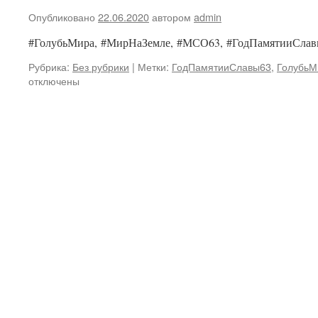
Опубликовано
22.06.2020
автором
admin
#ГолубьМира, #МирНаЗемле, #МСО63, #ГодПамятииСла
Рубрика:
Без рубрики
|
Метки:
ГодПамятииСлавы63
,
ГолубьМ
отключены