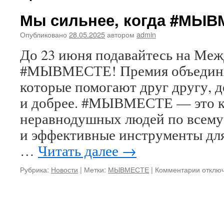
Мы сильнее, когда #МЫ
Опубликовано
28.05.2025
автором
admin
До 23 июня подавайтесь на М
#МЫВМЕСТЕ! Премия объединя
которые помогают друг другу, 
и добрее. #МЫВМЕСТЕ — это 
неравнодушных людей по всему
и эффективные инструменты для
…
Читать далее
→
к
Рубрика:
Новости
|
Метки:
МЫВМЕСТЕ
|
Комментарии
отклю
записи
Мы
сильне
когда
#МЫВ