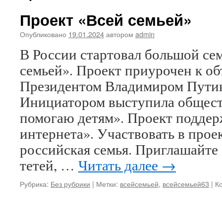
Проект «Всей семьей»
Опубликовано
19.01.2024
автором
admin
В России стартовал большой се
семьей». Проект приурочен к о
Президентом Владимиром Путин
Инициатором выступила общест
помогаю детям». Проект поддер
интернета». Участвовать в прое
российская семья. Приглашайте
тетей, …
Читать далее
→
Рубрика:
Без рубрики
|
Метки:
всейсемьей
,
всейсемьей63
|
К