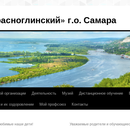
асноглинский» г.о. Самара
ой организации
Деятельность
Музей
Дистанционное обучение
 и их оздоровлении
Мой профсоюз
Контакты
любимые наши дети!
Уважаемые родители и обучающие