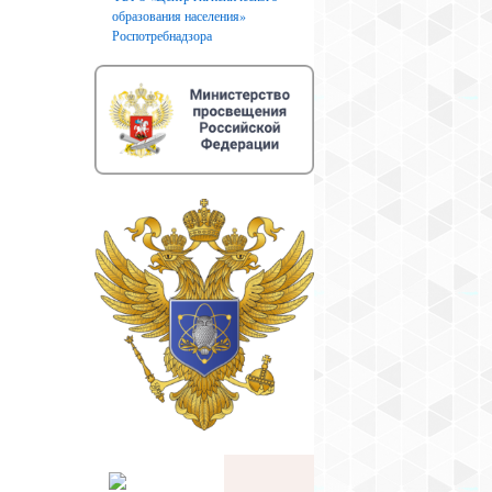
образования населения»
Роспотребнадзора