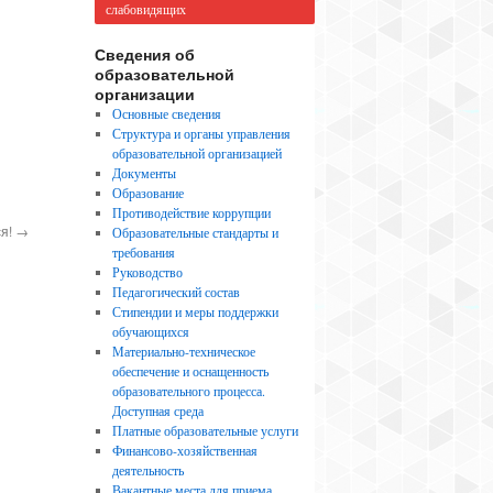
слабовидящих
Сведения об
образовательной
организации
Основные сведения
Структура и органы управления
образовательной организацией
Документы
Образование
Противодействие коррупции
ся!
→
Образовательные стандарты и
требования
Руководство
Педагогический состав
Стипендии и меры поддержки
обучающихся
Материально-техническое
обеспечение и оснащенность
образовательного процесса.
Доступная среда
Платные образовательные услуги
Финансово-хозяйственная
деятельность
Вакантные места для приема