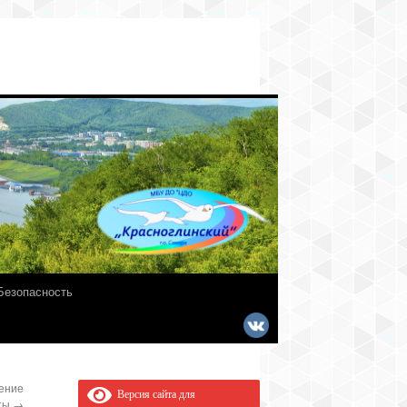
Безопасность
ение
Версия сайта для
рты
→