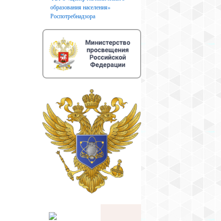
образования населения»
Роспотребнадзора