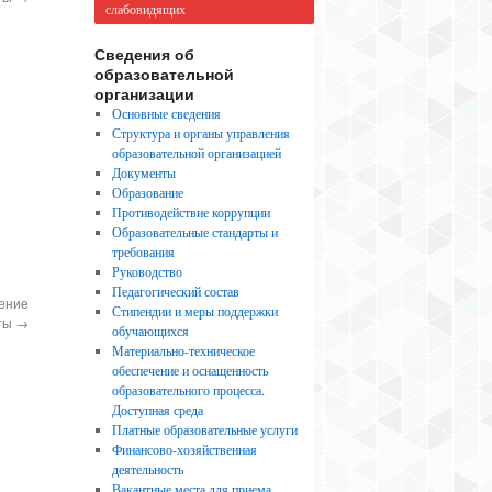
слабовидящих
Сведения об
образовательной
организации
Основные сведения
Структура и органы управления
образовательной организацией
Документы
Образование
Противодействие коррупции
Образовательные стандарты и
требования
Руководство
Педагогический состав
ение
Стипендии и меры поддержки
рты
→
обучающихся
Материально-техническое
обеспечение и оснащенность
образовательного процесса.
Доступная среда
Платные образовательные услуги
Финансово-хозяйственная
деятельность
Вакантные места для приема