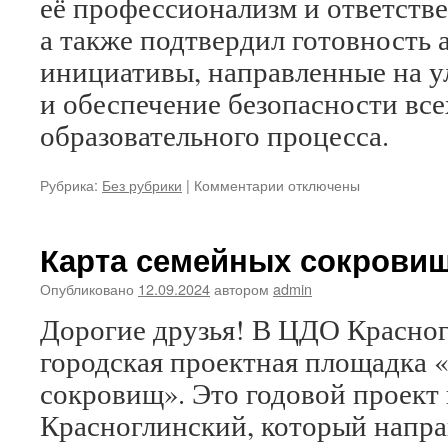
её профессионализм и ответстве
а также подтвердил готовность
инициативы, направленные на у
и обеспечение безопасности все
образовательного процесса.
к
Рубрика:
Без рубрики
|
Комментарии
отключены
записи
Безопасность
в
Карта семейных сокрови
наших
руках!
Опубликовано
12.09.2024
автором
admin
Дорогие друзья! В ЦДО Красног
городская проектная площадка 
сокровищ». Это годовой проект
Красноглинский, который напра