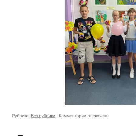
к
Рубрика:
Без рубрики
|
Комментарии
отключены
записи
Мы
рады