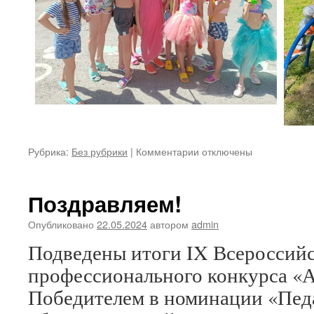
к
Рубрика:
Без рубрики
|
Комментарии
отключены
записи
Наше
лето
Поздравляем!
не
для
Опубликовано
22.05.2024
автором
admin
скуки
Подведены итоги IX Всероссий
профессионального конкурса «А
Победителем в номинации «Пед