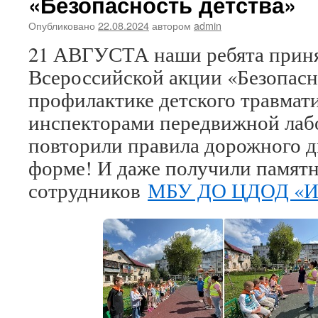
«Безопасность детства»
встрече
с
Опубликовано
22.08.2024
автором
admin
вами!
21 АВГУСТА наши ребята приня
Всероссийской акции «Безопасн
профилактике детского травмати
инспекторами передвижной ла
повторили правила дорожного д
форме! И даже получили памятн
сотрудников
МБУ ДО ЦДОД «Иск