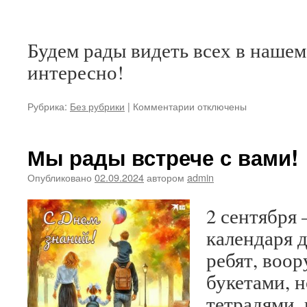
Будем рады видеть всех в нашем
интересно!
к
Рубрика:
Без рубрики
|
Комментарии
отключены
записи
Карта
семейных
Мы рады встрече с вами!
сокровищ
Опубликовано
02.09.2024
автором
admin
2 сентября 
календаря 
ребят, воо
букетами, 
тетрадями,