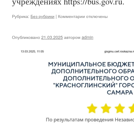
учреждениях https://bus.gov.ru.
к
Рубрика:
Без рубрики
|
Комментарии
отключены
записи
Приглашаем
принять
Опубликовано
21.03.2025
автором
admin
участие
в
независимой
оценке