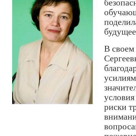
безопас
обучающ
поделил
будущее
В своем
Сергеев
благода
усилиям
значите
условия
риски т
внимани
вопроса
пожарно