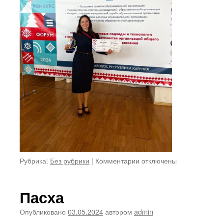
к
Рубрика:
Без рубрики
|
Комментарии
отключены
записи
Поздравляем!
Пасха
Опубликовано
03.05.2024
автором
admin