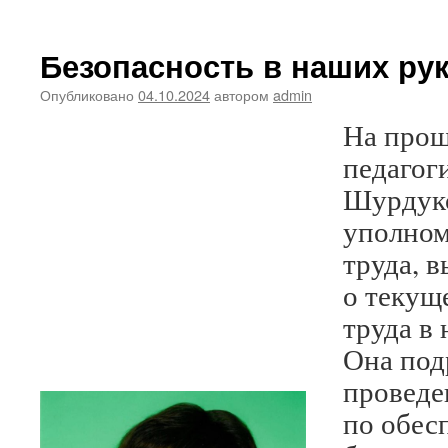
записи
Мы
в
Безопасность в наших рук
Федеральном
Реестре
Опубликовано
04.10.2024
автором
admin
«Всероссийская
На про
Книга
Почета»
педагог
2024
года!
Шурдуко
уполном
труда, 
о текущ
труда в
Она под
проведе
по обес