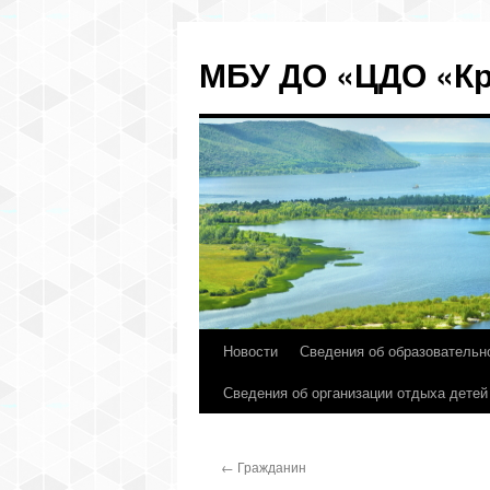
МБУ ДО «ЦДО «Кр
Новости
Сведения об образовательн
Перейти
Сведения об организации отдыха детей
к
содержимому
←
Гражданин