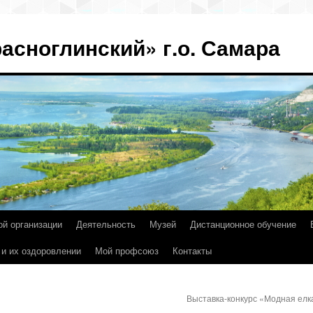
асноглинский» г.о. Самара
ой организации
Деятельность
Музей
Дистанционное обучение
 и их оздоровлении
Мой профсоюз
Контакты
Выставка-конкурс «Модная ел