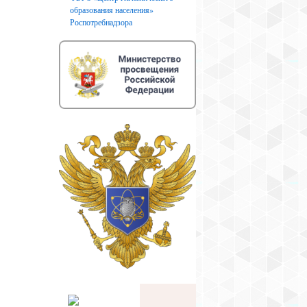
образования населения»
Роспотребнадзора